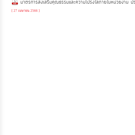
มาตรการส่งเสริมคุณธรรมและความโปร่งใสภายในหน่วยงาน 
จัดการ
ความ
[ 27 เมษายน 2566 ]
รู้
การ
ดำเนิน
งาน
การ
ให้
บริการ
แผนการ
ใช้
จ่าย
งบ