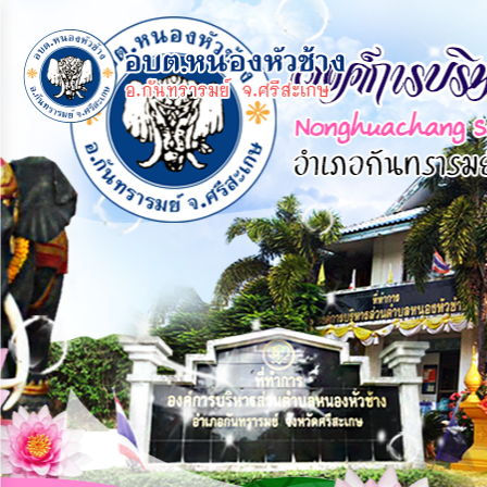
×
หน้า
close
หลัก
ข้อมูล
พื้น
ฐาน
บุคลากร
แผน
ยุทธศาสตร์
ข่าวสาร