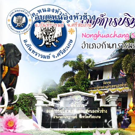
×
หน้า
close
หลัก
ข้อมูล
พื้น
ฐาน
บุคลากร
แผน
ยุทธศาสตร์
ข่าวสาร