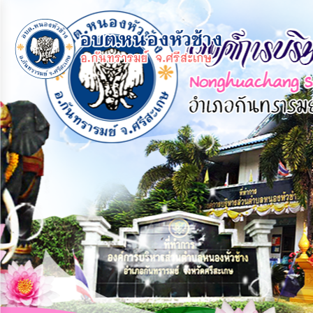
×
หน้า
close
หลัก
ข้อมูล
พื้น
ฐาน
บุคลากร
แผน
ยุทธศาสตร์
ข่าวสาร