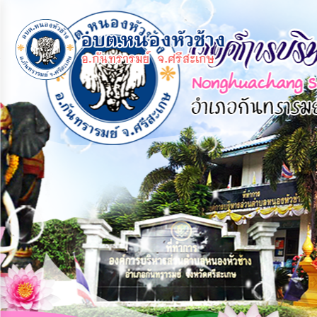
×
หน้า
close
หลัก
ข้อมูล
พื้น
ฐาน
บุคลากร
แผน
ยุทธศาสตร์
ข่าวสาร