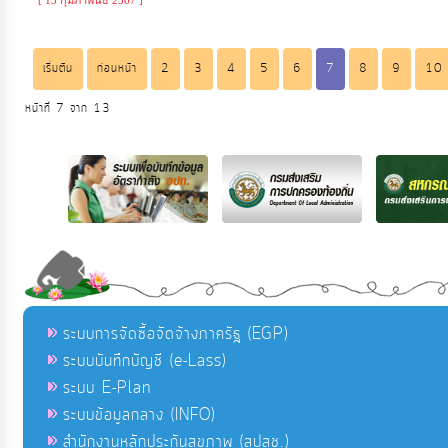
[ 13 กุมภาพันธ์ 2567 ]
เริ่มต้น
ก่อนหน้า
2
3
4
5
6
7
8
9
10
หน้าที่ 7 จาก 13
ระบบการจัดซื้อจัดจ้างภาครัฐ (EGP)
ระบบบันทึกบัญชี (e-Lass)
ระบบ E-Plan
ระบบข้อมูลกลาง (INFO)
สำนักงานหลักประกันสุขภาพ (สปสช.)