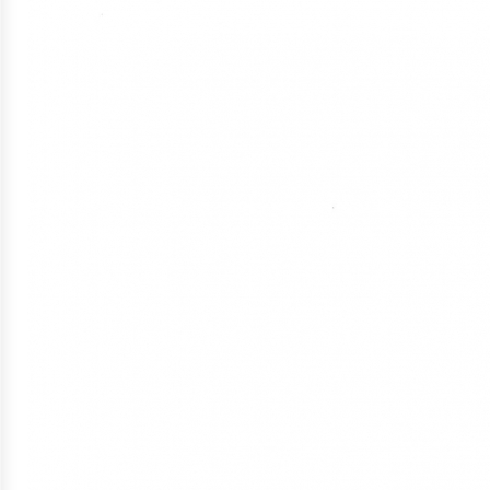
ประมาณ
ประจำ
ปี
การ
บริหาร
และ
พัฒนา
ทรัพยากร
บุคคล
การ
จัด
ซื้อ
จัด
จ้าง