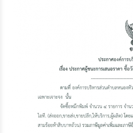
จัดการ
ความ
รู้
การ
ดำเนิน
งาน
การ
ให้
บริการ
แผนการ
ใช้
จ่าย
งบ