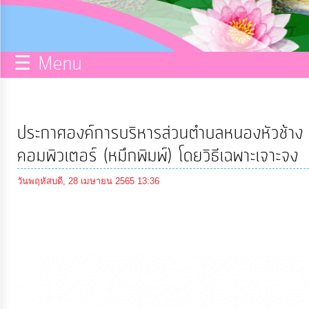
กิจการ
สภา
☰ Menu
บริการ
ข้อมูล
ประกาศองค์การบริหารส่วนตำบลหนองหัวช้าง เร
ITA
คอมพิวเตอร์ (หมึกพิมพ์) โดยวิธีเฉพาะเจาะจง
วันพฤหัสบดี, 28 เมษายน 2565 13:36
e-
Service
Q&A
การ