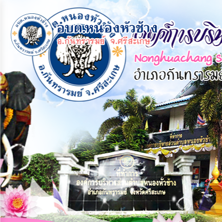
×
หน้า
close
หลัก
ข้อมูล
พื้น
ฐาน
บุคลากร
แผน
ยุทธศาสตร์
ข่าวสาร