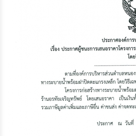
จัดการ
ความ
รู้
การ
ดำเนิน
งาน
การ
ให้
บริการ
แผนการ
ใช้
จ่าย
งบ