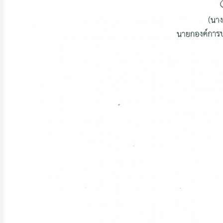
ประมาณ
ประจำ
ปี
การ
บริหาร
และ
พัฒนา
ทรัพยากร
บุคคล
การ
จัด
ซื้อ
จัด
จ้าง