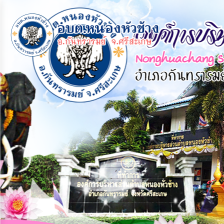
×
หน้า
close
หลัก
ข้อมูล
พื้น
ฐาน
บุคลากร
แผน
ยุทธศาสตร์
ข่าวสาร