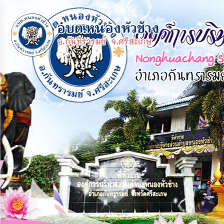
×
หน้า
close
หลัก
ข้อมูล
พื้น
ฐาน
บุคลากร
แผน
ยุทธศาสตร์
ข่าวสาร