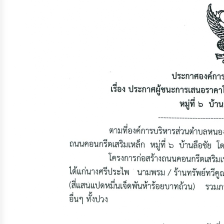
จัดการ
ความ
รู้
การ
ดำเนิน
งาน
การ
ให้
บริการ
แผนการ
ใช้
จ่าย
งบ