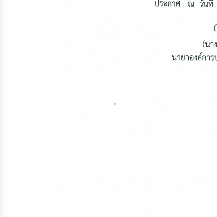
ประมาณ
ประจำ
ปี
การ
บริหาร
และ
พัฒนา
ทรัพยากร
บุคคล
การ
จัด
ซื้อ
จัด
จ้าง