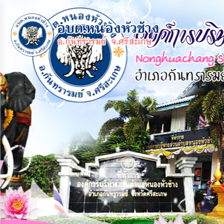
×
หน้า
close
หลัก
ข้อมูล
พื้น
ฐาน
บุคลากร
แผน
ยุทธศาสตร์
ข่าวสาร