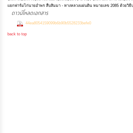
จัดการ
แยกฟาร์มไก่นายอำพร สืบสิมมา - ทางหลวงแผ่นดิน หมายเลข 2085 ด้วยวิธีปร
ความ
ดาวน์โหลดเอกสาร
รู้
(562 Downloa
44ea8054159099b6b90b5528233befe0
back to top
การ
ดำเนิน
งาน
การ
ให้
บริการ
แผนการ
ใช้
จ่าย
งบ