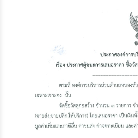
จัดการ
ความ
รู้
การ
ดำเนิน
งาน
การ
ให้
บริการ
แผนการ
ใช้
จ่าย
งบ