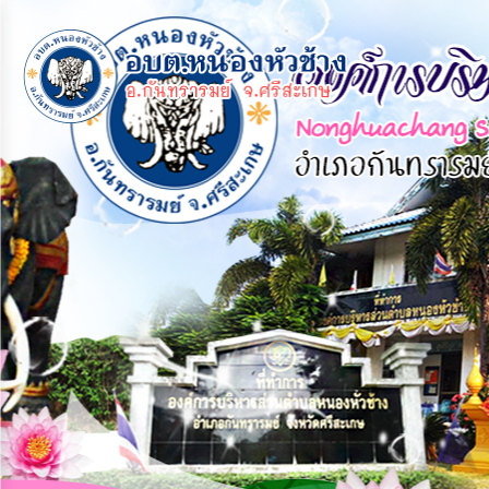
×
หน้า
close
หลัก
ข้อมูล
พื้น
ฐาน
บุคลากร
แผน
ยุทธศาสตร์
ข่าวสาร