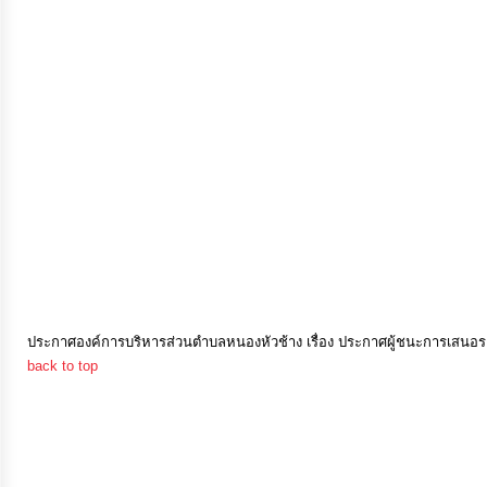
การ
เงิน
การ
คลัง
แผนการ
ป้องกัน
การ
ทุจริต
ประกาศองค์การบริหารส่วนตำบลหนองหัวช้าง เรื่อง ประกาศผู้ชนะการเสนอรา
back to top
การ
ดำเนิน
การ
เพื่อ