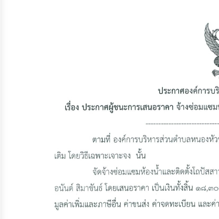
จัดการ
ความ
รู้
การ
ดำเนิน
งาน
การ
ให้
บริการ
แผนการ
ใช้
จ่าย
งบ