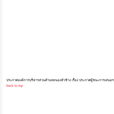
การ
เงิน
การ
คลัง
แผนการ
ป้องกัน
การ
ทุจริต
ประกาศองค์การบริหารส่วนตำบลหนองหัวช้าง เรื่อง ประกาศผู้ชนะการเสนอราค
back to top
การ
ดำเนิน
การ
เพื่อ