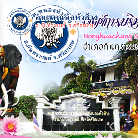
×
หน้า
close
หลัก
ข้อมูล
พื้น
ฐาน
บุคลากร
แผน
ยุทธศาสตร์
ข่าวสาร