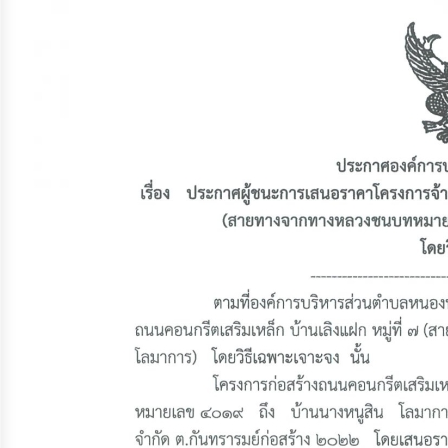
จัดการ
ความ
รู้
การ
ดำเนิน
งาน
การ
ให้
บริการ
แผนการ
ใช้
จ่าย
งบ