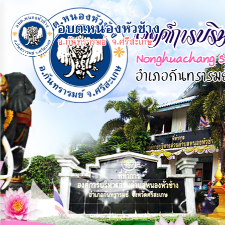
×
หน้า
close
หลัก
ข้อมูล
พื้น
ฐาน
บุคลากร
แผน
ยุทธศาสตร์
ข่าวสาร