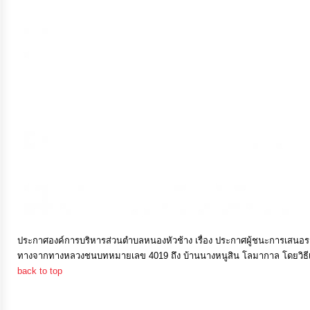
การ
เงิน
การ
คลัง
แผนการ
ป้องกัน
การ
ทุจริต
การ
ประกาศองค์การบริหารส่วนตำบลหนองหัวช้าง เรื่อง ประกาศผู้ชนะการเสนอรา
ทางจากทางหลวงชนบทหมายเลข 4019 ถึง บ้านนางหนูสิน โลมากาล โดยวิธ
ดำเนิน
back to top
การ
เพื่อ