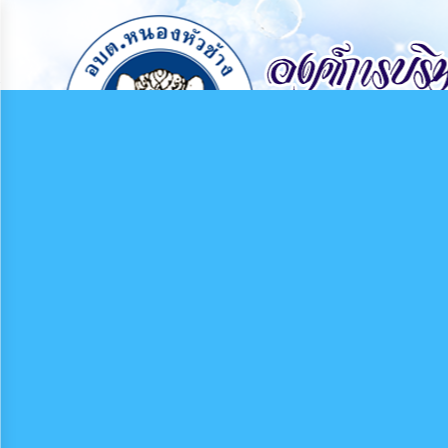
×
หน้า
close
หลัก
ข้อมูล
พื้น
ฐาน
บุคลากร
แผน
ยุทธศาสตร์
ข่าวสาร