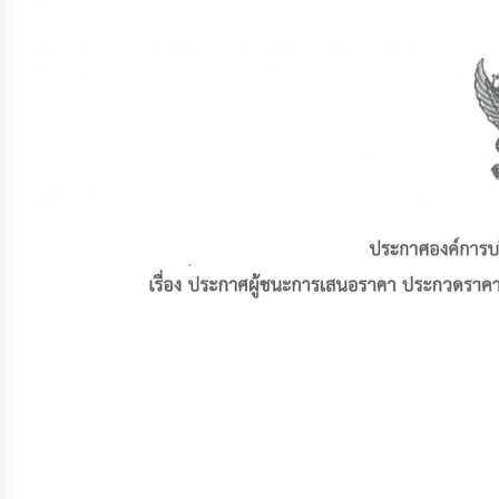
จัดการ
ความ
รู้
การ
ดำเนิน
งาน
การ
ให้
บริการ
แผนการ
ใช้
จ่าย
งบ