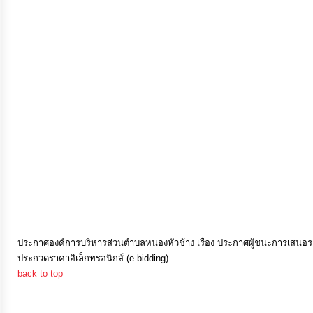
การ
เงิน
การ
คลัง
แผนการ
ป้องกัน
การ
ทุจริต
การ
ประกาศองค์การบริหารส่วนตำบลหนองหัวช้าง เรื่อง ประกาศผู้ชนะการเสนอราค
ประกวดราคาอิเล็กทรอนิกส์ (e-bidding)
ดำเนิน
back to top
การ
เพื่อ