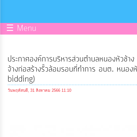
กิจการ
สภา
☰ Menu
บริการ
ข้อมูล
ประกาศองค์การบริหารส่วนตำบลหนองหัวช้าง 
ITA
จ้างก่อสร้างรั้วล้อมรอบที่ทำการ อบต. หนองหั
bidding)
e-
วันพฤหัสบดี, 31 สิงหาคม 2566 11:10
Service
Q&A
การ