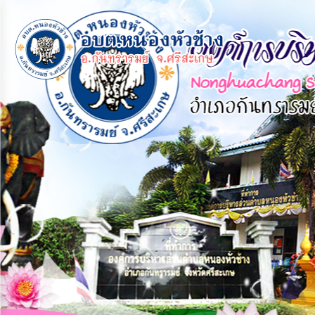
×
หน้า
close
หลัก
ข้อมูล
พื้น
ฐาน
บุคลากร
แผน
ยุทธศาสตร์
ข่าวสาร