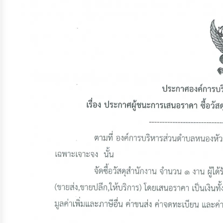
จัดการ
ความ
รู้
การ
ดำเนิน
งาน
การ
ให้
บริการ
แผนการ
ใช้
จ่าย
งบ