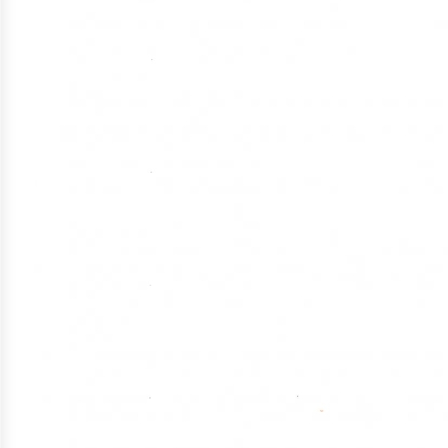
ประมาณ
ประจำ
ปี
การ
บริหาร
และ
พัฒนา
ทรัพยากร
บุคคล
การ
จัด
ซื้อ
จัด
จ้าง