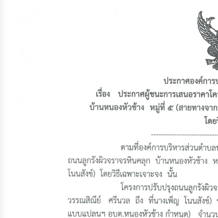
จัดการ
ความ
รู้
การ
ดำเนิน
งาน
การ
ให้
บริการ
แผนการ
ใช้
จ่าย
งบ