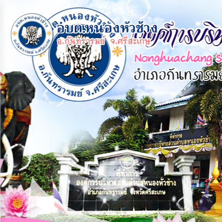
×
หน้า
close
หลัก
ข้อมูล
พื้น
ฐาน
บุคลากร
แผน
ยุทธศาสตร์
ข่าวสาร