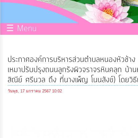
กิจการ
สภา
☰ Menu
บริการ
ข้อมูล
ประกาศองค์การบริหารส่วนตำบลหนองหัวช้าง เ
ITA
เหมาปรับปรุงถนนลูกรังผิวจราจรหินคลุก บ้าน
สิณีย์ ศรีนวล ถึง ที่นางเพ็ญ โนนสังข์) โดยวิธ
e-
วันพุธ, 17 มกราคม 2567 10:02
Service
Q&A
การ