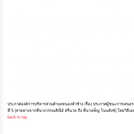
การ
เงิน
การ
คลัง
แผนการ
ป้องกัน
การ
ทุจริต
การ
ประกาศองค์การบริหารส่วนตำบลหนองหัวช้าง เรื่อง ประกาศผู้ชนะการเสนอรา
ที่ 5 (สายทางจากที่นางวรรณสิณีย์ ศรีนวล ถึง ที่นางเพ็ญ โนนสังข์) โดยวิธี
ดำเนิน
back to top
การ
เพื่อ