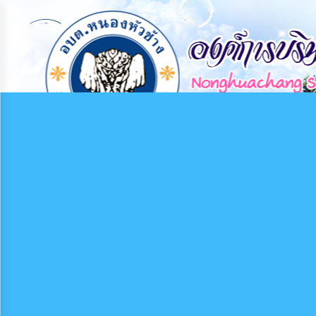
×
หน้า
close
หลัก
ข้อมูล
พื้น
ฐาน
บุคลากร
แผน
ยุทธศาสตร์
ข่าวสาร