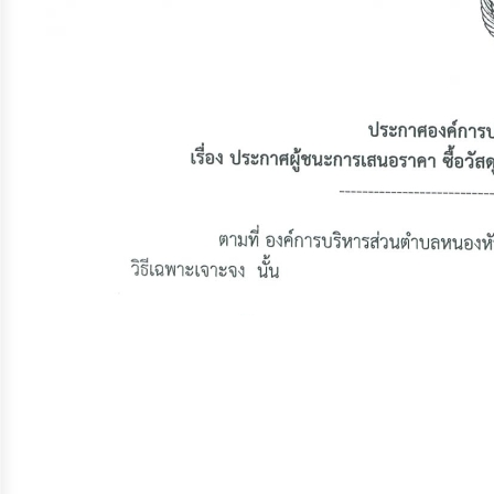
จัดการ
ความ
รู้
การ
ดำเนิน
งาน
การ
ให้
บริการ
แผนการ
ใช้
จ่าย
งบ