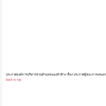
การ
เงิน
การ
คลัง
แผนการ
ป้องกัน
การ
ทุจริต
ประกาศองค์การบริหารส่วนตำบลหนองหัวช้าง เรื่อง ประกาศผู้ชนะการเสนอรา
back to top
การ
ดำเนิน
การ
เพื่อ