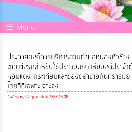
กิจการ
สภา
☰ Menu
บริการ
ข้อมูล
ประกาศองค์การบริหารส่วนตำบลหนองหัวช้าง เ
ITA
ตกแต่งรถสำหรับใช้ประกอบรถแห่ของดีประจำ
หอมแดง กระเทียมและของดีอำเภอกันทรารม
e-
โดยวิธีเฉพาะเจาะจง
Service
วันอังคาร, 04 กุมภาพันธ์ 2568 15:35
Q&A
การ