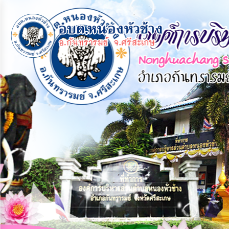
×
หน้า
close
หลัก
ข้อมูล
พื้น
ฐาน
บุคลากร
แผน
ยุทธศาสตร์
ข่าวสาร