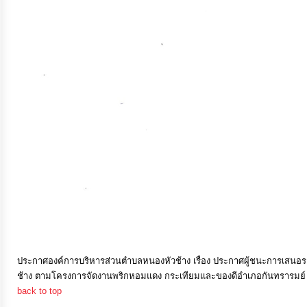
การ
เงิน
การ
คลัง
แผนการ
ป้องกัน
การ
ทุจริต
การ
ดำเนิน
ประกาศองค์การบริหารส่วนตำบลหนองหัวช้าง เรื่อง ประกาศผู้ชนะการเสน
การ
ช้าง ตามโครงการจัดงานพริกหอมแดง กระเทียมและของดีอำเภอกันทรารมย์
เพื่อ
back to top