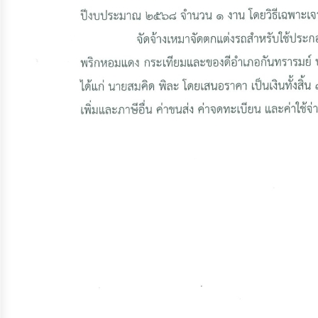
ประมาณ
ประจำ
ปี
การ
บริหาร
และ
พัฒนา
ทรัพยากร
บุคคล
การ
จัด
ซื้อ
จัด
จ้าง