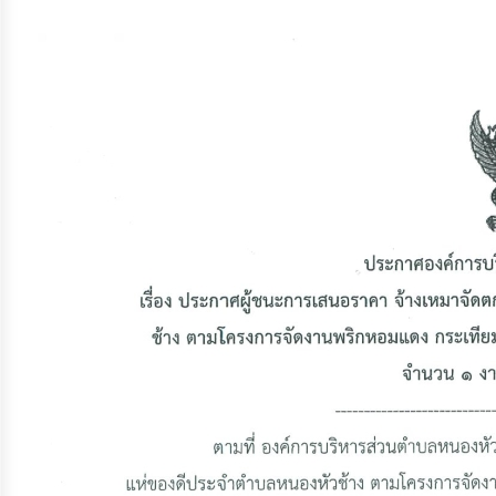
จัดการ
ความ
รู้
การ
ดำเนิน
งาน
การ
ให้
บริการ
แผนการ
ใช้
จ่าย
งบ