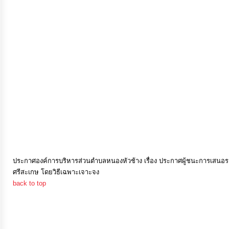
การ
เงิน
การ
คลัง
แผนการ
ป้องกัน
การ
ทุจริต
ประกาศองค์การบริหารส่วนตำบลหนองหัวช้าง เรื่อง ประกาศผู้ชนะการเสนอ
ศรีสะเกษ โดยวิธีเฉพาะเจาะจง
การ
back to top
ดำเนิน
การ
เพื่อ