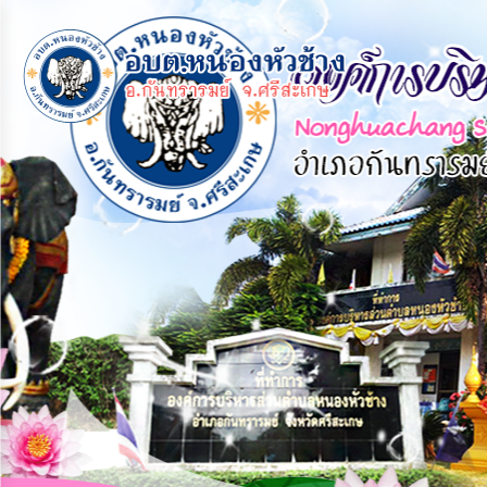
×
หน้า
close
หลัก
ข้อมูล
พื้น
ฐาน
บุคลากร
แผน
ยุทธศาสตร์
ข่าวสาร