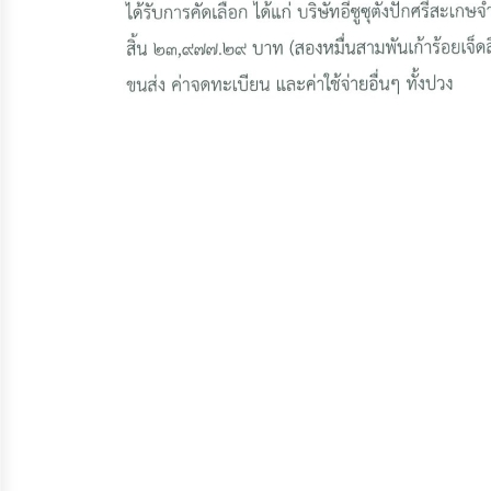
ประมาณ
ประจำ
ปี
การ
บริหาร
และ
พัฒนา
ทรัพยากร
บุคคล
การ
จัด
ซื้อ
จัด
จ้าง