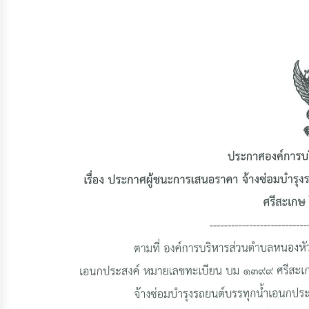
จัดการ
ความ
รู้
การ
ดำเนิน
งาน
การ
ให้
บริการ
แผนการ
ใช้
จ่าย
งบ