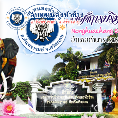
×
หน้า
close
หลัก
ข้อมูล
พื้น
ฐาน
บุคลากร
แผน
ยุทธศาสตร์
ข่าวสาร