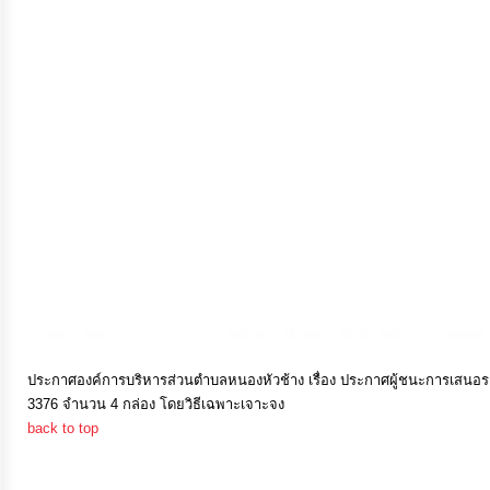
การ
เงิน
การ
คลัง
แผนการ
ป้องกัน
การ
ทุจริต
การ
ประกาศองค์การบริหารส่วนตำบลหนองหัวช้าง เรื่อง ประกาศผู้ชนะการเสนอรา
3376 จำนวน 4 กล่อง โดยวิธีเฉพาะเจาะจง
ดำเนิน
back to top
การ
เพื่อ