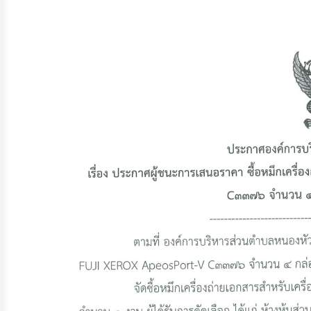
จัดการ
ความ
รู้
การ
ดำเนิน
งาน
การ
ให้
บริการ
แผนการ
ใช้
จ่าย
งบ