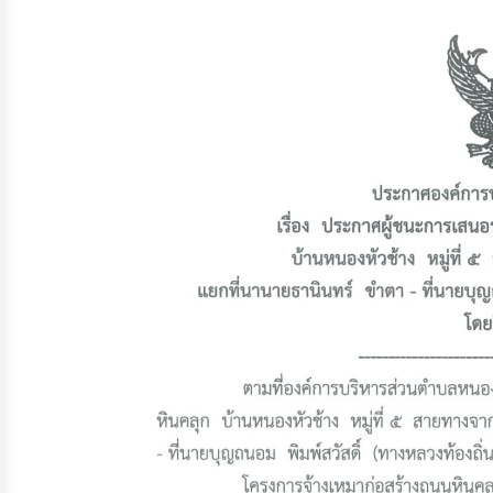
จัดการ
ความ
รู้
การ
ดำเนิน
งาน
การ
ให้
บริการ
แผนการ
ใช้
จ่าย
งบ