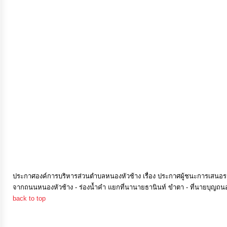
การ
เงิน
การ
คลัง
แผนการ
ป้องกัน
การ
ทุจริต
การ
ประกาศองค์การบริหารส่วนตำบลหนองหัวช้าง เรื่อง ประกาศผู้ชนะการเสนอรา
จากถนนหนองหัวช้าง - ร่องน้ำคำ แยกที่นานายธานินท์ ขำตา - ที่นายบุญถนอม
ดำเนิน
back to top
การ
เพื่อ