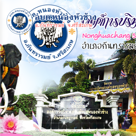
×
หน้า
close
หลัก
ข้อมูล
พื้น
ฐาน
บุคลากร
แผน
ยุทธศาสตร์
ข่าวสาร