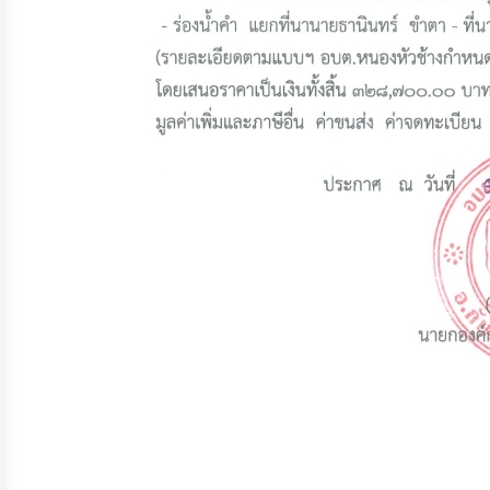
ประมาณ
ประจำ
ปี
การ
บริหาร
และ
พัฒนา
ทรัพยากร
บุคคล
การ
จัด
ซื้อ
จัด
จ้าง