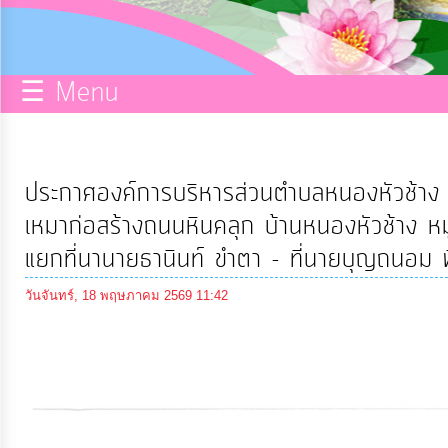
กิจการ
สภา
☰ Menu
บริการ
ข้อมูล
ประกาศองค์การบริหารส่วนตำบลหนองหัวช้าง เ
ITA
เหมาก่อสร้างถนนหินคลุก บ้านหนองหัวช้าง หม
แยกที่นานายธานินท์ ขำตา - ที่นายบุญถนอม พิม
e-
วันจันทร์, 18 พฤษภาคม 2569 11:42
Service
Q&A
การ