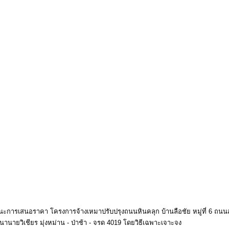
ชนะการเสนอราคา โครงการจ้างเหมาปรับปรุงถนนหินคลุก บ้านลือชัย หมู่ที่ 6 ถน
านายวิเชียร มุ่งหม่าน - ป่าช้า - จรด 4019 โดยวิธีเฉพาะเจาะจง