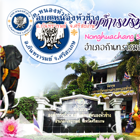
×
หน้า
close
หลัก
ข้อมูล
พื้น
ฐาน
บุคลากร
แผน
ยุทธศาสตร์
ข่าวสาร