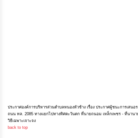
การ
เงิน
การ
คลัง
แผนการ
ป้องกัน
การ
ทุจริต
การ
ประกาศองค์การบริหารส่วนตำบลหนองหัวช้าง เรื่อง ประกาศผู้ชนะการเสนอร
ถนน ทล. 2085 ทางแยกไปทางทิศตะวันตก ที่นายถนอม เหล็กเพชร - ที่นานายโพธิ
ดำเนิน
วิธีเฉพาะเจาะจง
การ
back to top
เพื่อ