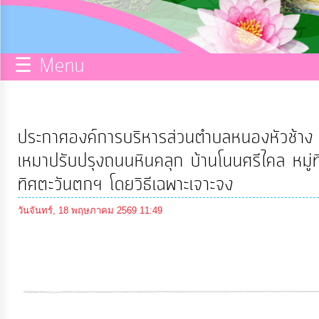
กิจการ
สภา
☰ Menu
บริการ
ข้อมูล
ประกาศองค์การบริหารส่วนตำบลหนองหัวช้าง เ
ITA
เหมาปรับปรุงถนนหินคลุก บ้านโนนศรีไคล ห
ทิศตะวันตกฯ โดยวิธีเฉพาะเจาะจง
e-
วันจันทร์, 18 พฤษภาคม 2569 11:49
Service
Q&A
การ