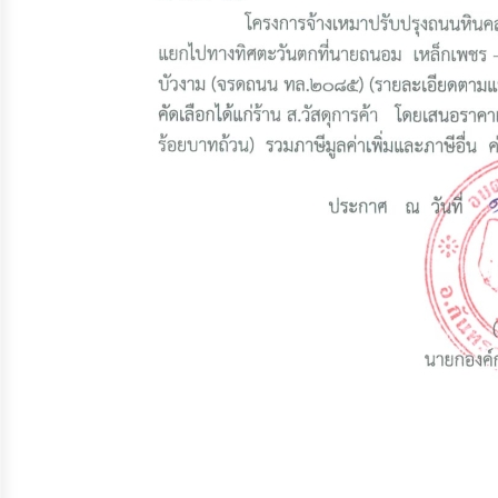
ประมาณ
ประจำ
ปี
การ
บริหาร
และ
พัฒนา
ทรัพยากร
บุคคล
การ
จัด
ซื้อ
จัด
จ้าง