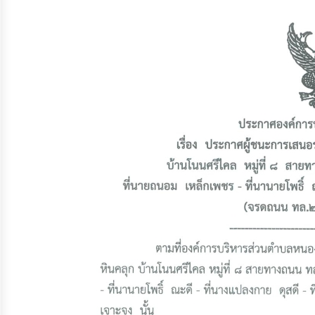
จัดการ
ความ
รู้
การ
ดำเนิน
งาน
การ
ให้
บริการ
แผนการ
ใช้
จ่าย
งบ