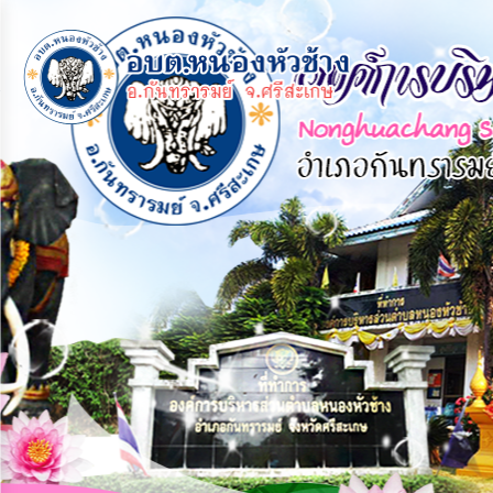
×
หน้า
close
หลัก
ข้อมูล
พื้น
ฐาน
บุคลากร
แผน
ยุทธศาสตร์
ข่าวสาร