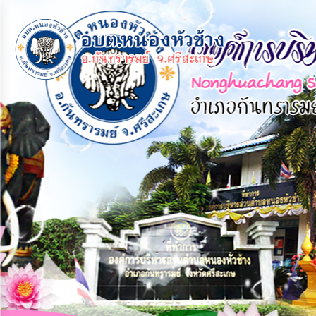
×
หน้า
close
หลัก
ข้อมูล
พื้น
ฐาน
บุคลากร
แผน
ยุทธศาสตร์
ข่าวสาร