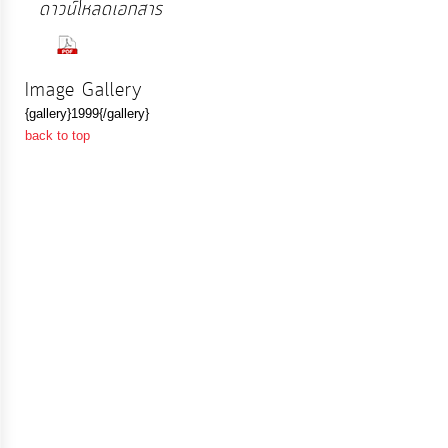
ดาวน์โหลดเอกสาร
จัดการ
ความ
(160 Downloads)
รู้
Image Gallery
{gallery}1999{/gallery}
การ
back to top
ดำเนิน
งาน
การ
ให้
บริการ
แผนการ
ใช้
จ่าย
งบ