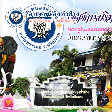
×
×
หน้า
close
หลัก
ข้อมูล
พื้น
ฐาน
บุคลากร
แผน
ยุทธศาสตร์
ข่าวสาร