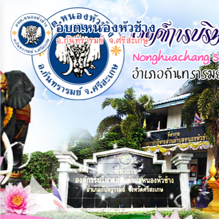
×
หน้า
close
หลัก
ข้อมูล
พื้น
ฐาน
บุคลากร
แผน
ยุทธศาสตร์
ข่าวสาร