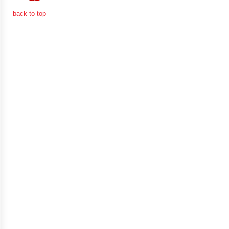
จัดการ
back to top
ความ
รู้
การ
ดำเนิน
งาน
การ
ให้
บริการ
แผนการ
ใช้
จ่าย
งบ