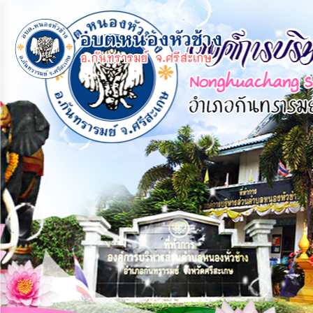
×
หน้า
close
หลัก
ข้อมูล
พื้น
ฐาน
บุคลากร
แผน
ยุทธศาสตร์
ข่าวสาร