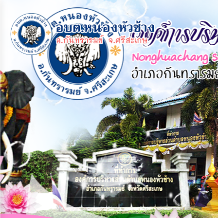
×
หน้า
close
หลัก
ข้อมูล
พื้น
ฐาน
บุคลากร
แผน
ยุทธศาสตร์
ข่าวสาร