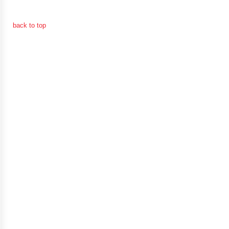
จัดการ
(251 Downloads)
ความ
back to top
รู้
การ
ดำเนิน
งาน
การ
ให้
บริการ
แผนการ
ใช้
จ่าย
งบ