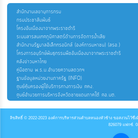
สำนักงานเลขานุการกรม
กรมประชาสัมพันธ์
โครงอันเนื่องมาจากพระราชดำริ
ระบบสารสนเทศภูมิศาสตร์ด้านการจัดการน้ำเสีย
สำนักงานรัฐบาลอิเล็กทรอนิกส์ (องค์การมหาชน) (สรอ.)
โครงการอนุรักษ์พันธุกรรมพืชอันเนื่องมาจากพระราชดำริ
คลังข่าวมหาไทย
คู่มือตาม พ.ร.บ.อำนวยความสดวกฯ
ฐานข้อมูลหน่วยงานภาครัฐ (INFO)
ศูนย์คุ้มครองผู้ใช้บริการทางการเงิน ศคง.
ศูนย์อำนวยการบริหารจังหวัดชายแดนภาคใต้ ศอ.บต.
ลิขสิทธิ์ © 2022-2023 องค์การบริหารส่วนตำบลหนองหัวช้าง ขอสงวนไว้ซึ่งส
826079 แฟกซ์. 0