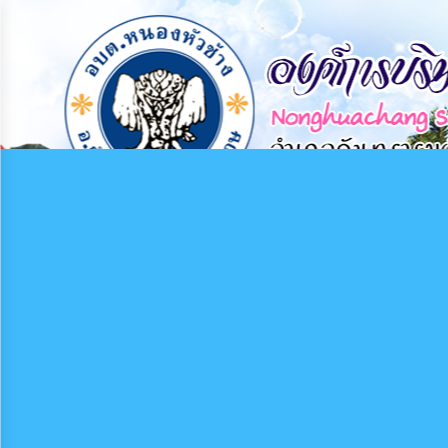
×
หน้า
close
หลัก
ข้อมูล
พื้น
ฐาน
บุคลากร
แผน
ยุทธศาสตร์
ข่าวสาร