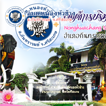
×
หน้า
close
หลัก
ข้อมูล
พื้น
ฐาน
บุคลากร
แผน
ยุทธศาสตร์
ข่าวสาร