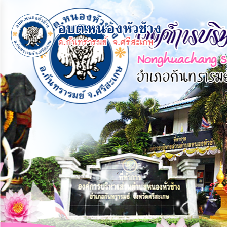
×
หน้า
close
หลัก
ข้อมูล
พื้น
ฐาน
บุคลากร
แผน
ยุทธศาสตร์
ข่าวสาร