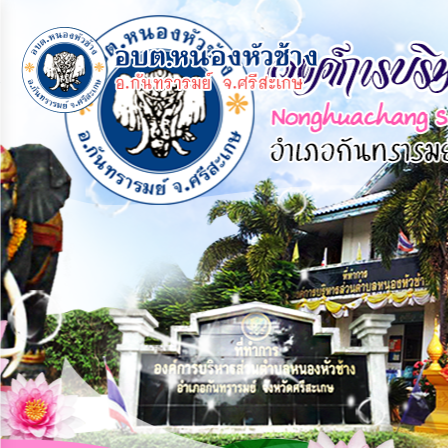
×
หน้า
close
หลัก
ข้อมูล
พื้น
ฐาน
บุคลากร
แผน
ยุทธศาสตร์
ข่าวสาร