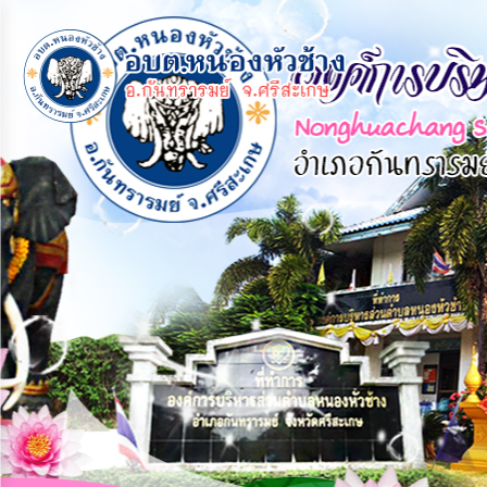
×
หน้า
close
หลัก
ข้อมูล
พื้น
ฐาน
บุคลากร
แผน
ยุทธศาสตร์
ข่าวสาร