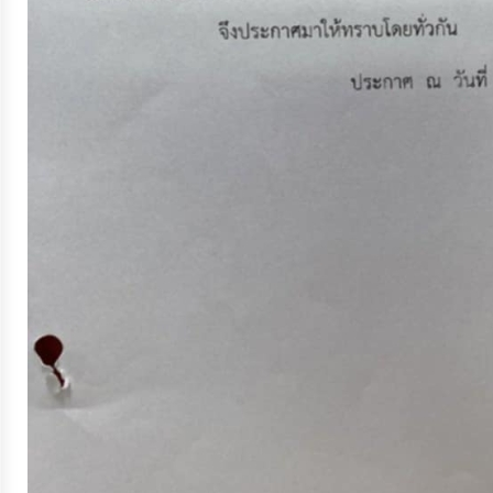
ประมาณ
ประจำ
ปี
การ
บริหาร
และ
พัฒนา
ทรัพยากร
บุคคล
การ
จัด
ซื้อ
จัด
จ้าง