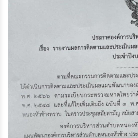
จัดการ
ความ
รู้
การ
ดำเนิน
งาน
การ
ให้
บริการ
แผนการ
ใช้
จ่าย
งบ