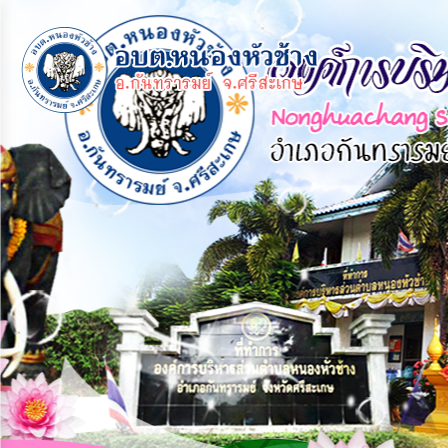
×
หน้า
close
หลัก
ข้อมูล
พื้น
ฐาน
บุคลากร
แผน
ยุทธศาสตร์
ข่าวสาร