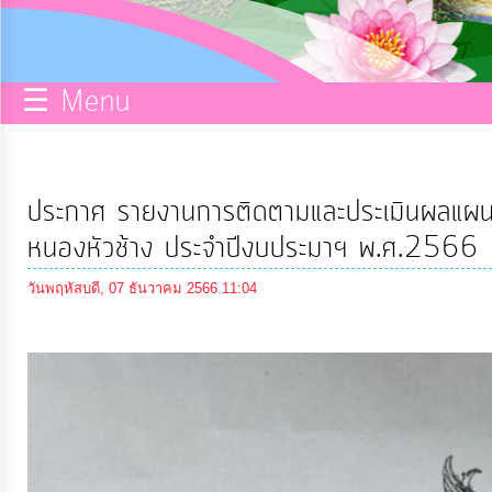
กิจการ
สภา
☰ Menu
บริการ
ข้อมูล
ประกาศ รายงานการติดตามและประเมินผลแผนพ
ITA
หนองหัวช้าง ประจำปีงบประมาฯ พ.ศ.2566
วันพฤหัสบดี, 07 ธันวาคม 2566 11:04
e-
Service
Q&A
การ