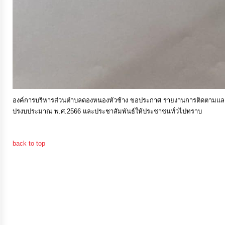
การ
เงิน
การ
คลัง
แผนการ
องค์การบริหารส่วนตำบลดองหนองหัวช้าง ขอประกาศ รายงานการติดตามและ
ปรงบประมาณ พ.ศ.2566 และประชาสัมพันธ์ให้ประชาชนทั่วไปทราบ
ป้องกัน
การ
ทุจริต
back to top
การ
ดำเนิน
การ
เพื่อ