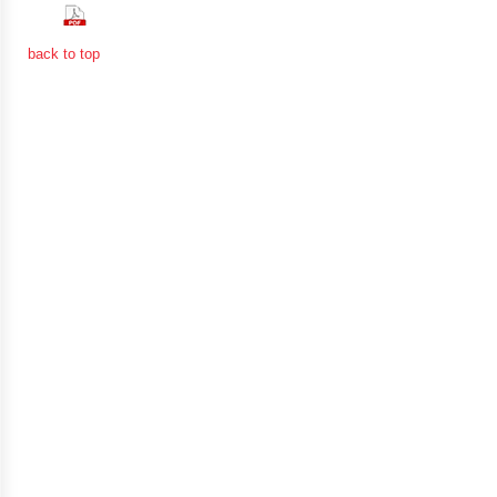
(643 Downloads)
จัดการ
ความ
back to top
รู้
การ
ดำเนิน
งาน
การ
ให้
บริการ
แผนการ
ใช้
จ่าย
งบ