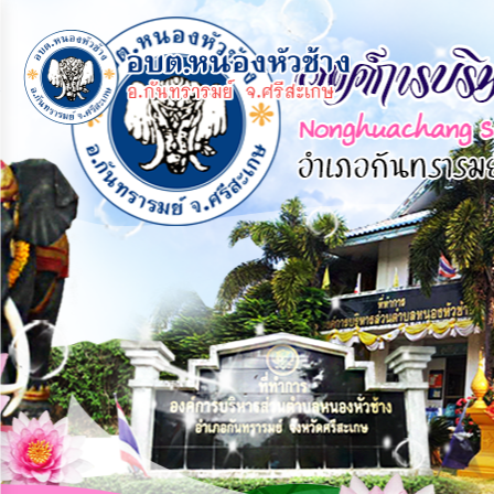
×
หน้า
close
หลัก
ข้อมูล
พื้น
ฐาน
บุคลากร
แผน
ยุทธศาสตร์
ข่าวสาร