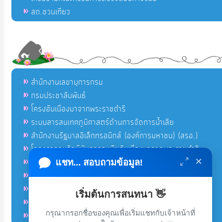
สถ.ชวนเที่ยว
สำนักงานเลขานุการกรม
กรมประชาสัมพันธ์
โครงอันเนื่องมาจากพระราชดำริ
ระบบสารสนเทศภูมิศาสตร์ด้านการจัดการน้ำเสีย
สำนักงานรัฐบาลอิเล็กทรอนิกส์ (องค์การมหาชน) (สรอ.)
โครงการอนุรักษ์พันธุกรรมพืชอันเนื่องมาจากพระราชดำริ
×
คลังข่าวมหาไทย
แชท... สอบถามข้อมูล!
คู่มือตาม พ.ร.บ.อำนวยความสดวกฯ
ฐานข้อมูลหน่วยงานภาครัฐ (INFO)
เริ่มต้นการสนทนา 👋
ศูนย์คุ้มครองผู้ใช้บริการทางการเงิน ศคง.
กรุณากรอกชื่อของคุณเพื่อเริ่มแชทกับเจ้าหน้าที่
ศูนย์อำนวยการบริหารจังหวัดชายแดนภาคใต้ ศอ.บต.